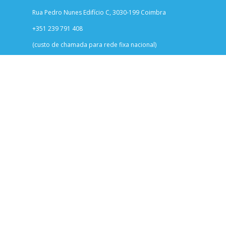
Rua Pedro Nunes Edifício C, 3030-199 Coimbra
+351 239 791 408
(custo de chamada para rede fixa nacional)
info@onecare.pt
Termos e Condições
Política de Privacidade
Política de Cookies