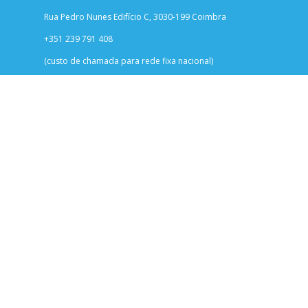
Rua Pedro Nunes Edifício C, 3030-199 Coimbra
+351 239 791 408
(custo de chamada para rede fixa nacional)
info@onecare.pt
Termos e Condições
Política de Privacidade
Política de Cookies